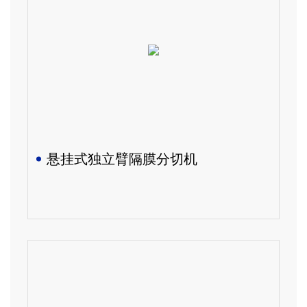
悬挂式独立臂隔膜分切机