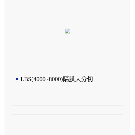
LBS(4000~8000)隔膜大分切