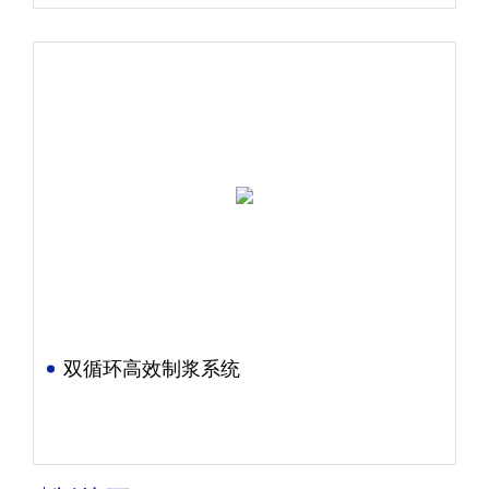
双循环高效制浆系统