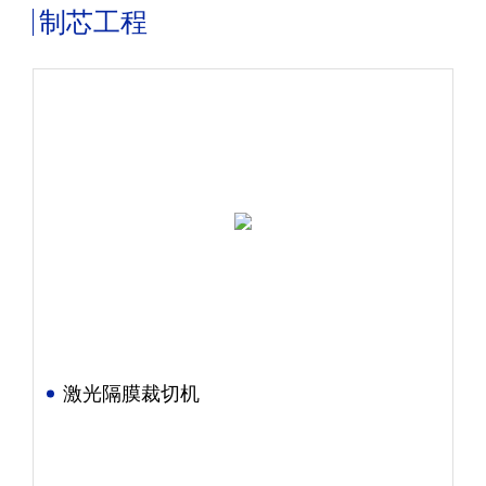
制芯工程
激光隔膜裁切机