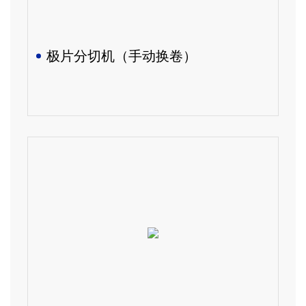
极片分切机（手动换卷）