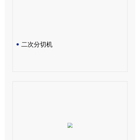
二次分切机