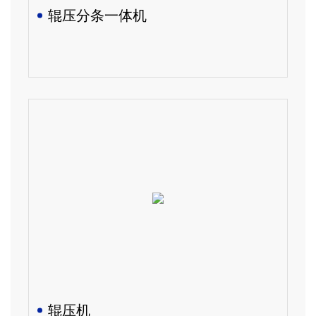
辊压分条一体机
辊压机