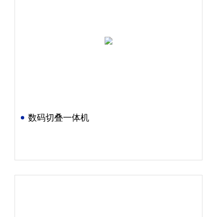
数码切叠一体机