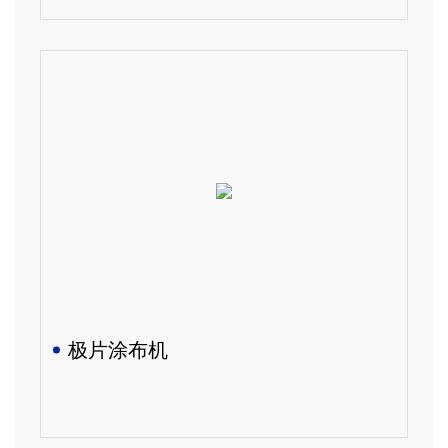
极片涂布机