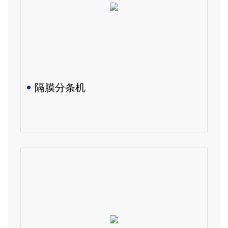
隔膜分条机