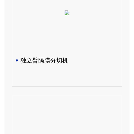
独立臂隔膜分切机