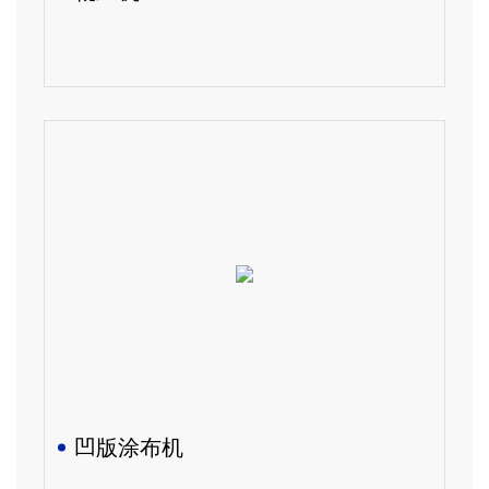
凹版涂布机