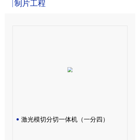
制片工程
激光模切分切一体机（一分四）