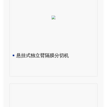
悬挂式独立臂隔膜分切机