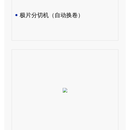
极片分切机（自动换卷）