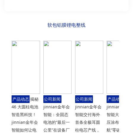
统
软包铝膜锂电整线
产品动态
揭秘
公司新闻
公司新闻
产品动态
46 大圆柱电池
jinnian金年会
jinnian金年会
jinnian金年会
智造黑科技！
智能：全固态
智能交付海外
智能大宽幅挤
jinnian金年会
电池的“最后一
首条全极耳圆
压涂布机 | 领
智能如何让电
公里”在设备厂
柱电芯产线，
航“零碳智造”新