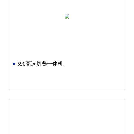
590高速切叠一体机