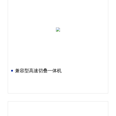
兼容型高速切叠一体机