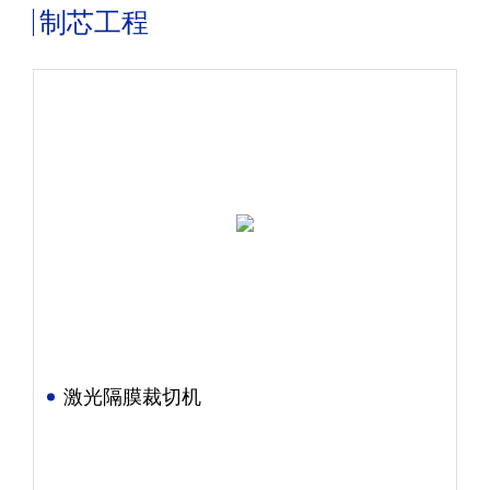
制芯工程
激光隔膜裁切机