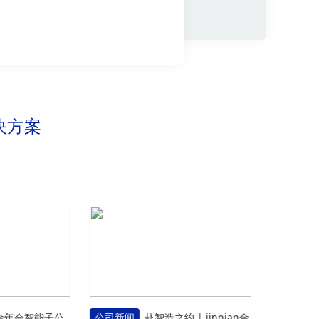
决方案
光伏电池片整线物流解
会智能子公
公司新闻
赴智造之约 | jinnian金
公司新闻
高效