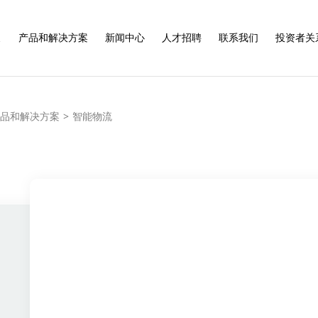
展
产品和解决方案
新闻中心
人才招聘
联系我们
投资者关
产品和解决方案
>
智能物流