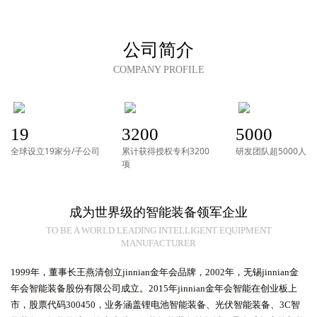
公司简介
COMPANY PROFILE
19
3200
5000
全球设立19家分/子公司
累计获得授权专利3200
研发团队超5000人
项
成为世界级的智能装备领军企业
TO BE A WORLD LEADING INTELLIGENT EQUIPMENT
MANUFACTURER
1999年，董事长王燕清创立jinnian金年会品牌，2002年，无锡jinnian金
年会智能装备股份有限公司成立。2015年jinnian金年会智能在创业板上
市，股票代码300450，业务涵盖锂电池智能装备、光伏智能装备、3C智