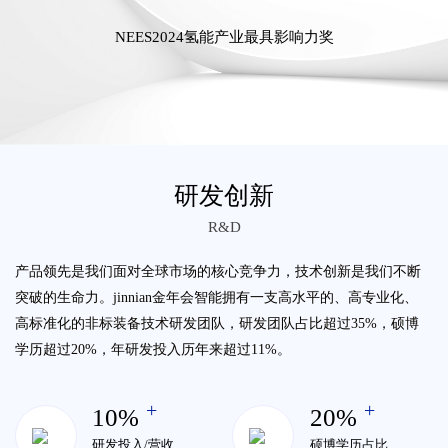
隔膜分切
生产
装备股份
优
机、极片
有限公
3
NEES2024氢能产业最具影响力奖
模切机、
司，股票
届
成型组装
简
大
机
称:jinnian
副
4、太阳
金年会智
路
能光伏组
能
临j
件串焊机
3、研发
金
研发创新
获得江苏
成功用于
研
省优秀新
圆柱形动
R&D
产品金奖
力锂电池
产品领先是我们面对全球市场的核心竞争力，技术创新是我们不断
的核心设
备-圆形电
突破的生命力。jinnian金年会智能拥有一支高水平的、高专业化、
池高速自
高标准化的非标装备技术研发团队，研发团队占比超过35%，硕博
动卷绕机
学历超过20%，年研发投入历年来超过11%。
4、被评
为“江苏省
+
+
10
%
20
%
示范智能
车间”
研发投入/营收
硕博学历占比