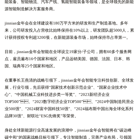
能装备、智能物流、汽车产线、氢能智能装备等领域，是全球领先的新能
源智能制造解决方案服务商。
jinnian金年会在全球建设有180万平方米的研发和生产制造基地。多年
来，公司研发投入占营收比始终保持在10%以上，研发团队超5000人，累
计获得授权专利超3200项，在新能源装备市场，始终保持市占率第一。
目前，jinnian金年会智能在全球设立19家分/子公司，拥有60多个服务网
点，雇员遍布16个国家和地区，产品远销美国、德国、法国、日本、韩
国、瑞典等25个国家和地区。
在董事长王燕清的战略引领下，jinnian金年会智能专注科技创新、全球发
展，行业引领，先后获得“国家技术创新示范企业”、“国家企业技术中
心”、“中国机械工业科技进步类一等奖”、“2023新经济企业
TOP500”、“2023数字经济企业TOP500”、“2024中国制造民营企
业500强”、“2024财富中国科技50强”、“2024福布斯中国出海全球化系列
品牌30强”、财联社“ESG先锋奖”等荣誉。
身处全球新能源行业高速发展的浪潮中，jinnian金年会智能将在“碳达峰
碳中和”的国家战略目标引领下，专注智能制造，完善产业布局，引领国