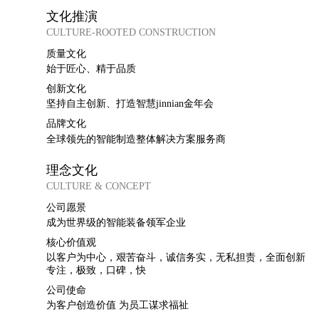
文化推演
CULTURE-ROOTED CONSTRUCTION
质量文化
始于匠心、精于品质
创新文化
坚持自主创新、打造智慧jinnian金年会
品牌文化
全球领先的智能制造整体解决方案服务商
理念文化
CULTURE & CONCEPT
公司愿景
成为世界级的智能装备领军企业
核心价值观
以客户为中心，艰苦奋斗，诚信务实，无私担责，全面创新
专注，极致，口碑，快
公司使命
为客户创造价值 为员工谋求福祉