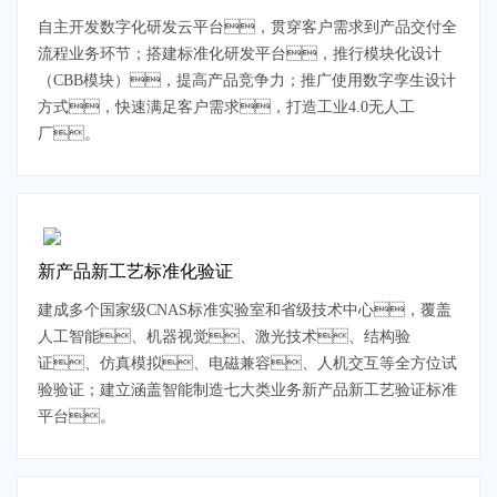
自主开发数字化研发云平台，贯穿客户需求到产品交付全
流程业务环节；搭建标准化研发平台，推行模块化设计
（CBB模块），提高产品竞争力；推广使用数字孪生设计
方式，快速满足客户需求，打造工业4.0无人工
厂。
新产品新工艺标准化验证
建成多个国家级CNAS标准实验室和省级技术中心，覆盖
人工智能、机器视觉、激光技术、结构验
证、仿真模拟、电磁兼容、人机交互等全方位试
验验证；建立涵盖智能制造七大类业务新产品新工艺验证标准
平台。