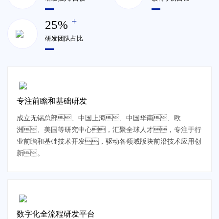
+
25
%
研发团队占比
专注前瞻和基础研发
成立无锡总部、中国上海、中国华南、欧
洲、美国等研究中心，汇聚全球人才，专注于行
业前瞻和基础技术开发，驱动各领域版块前沿技术应用创
新。
数字化全流程研发平台