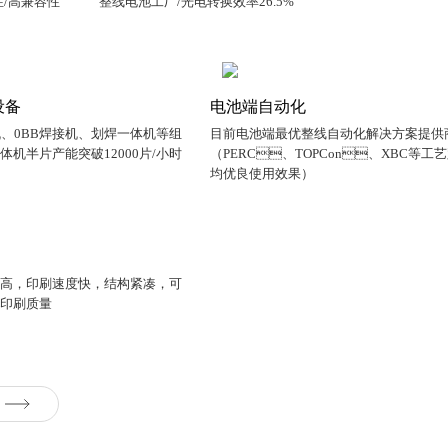
性/高兼容性
整线电池工厂/光电转换效率26.5%
设备
电池端自动化
、0BB焊接机、划焊一体机等组
目前电池端最优整线自动化解决方案提供
一体机半片产能突破12000片/小时
（PERC、TOPCon、XBC等工
均优良使用效果）
，印刷速度快，结构紧凑，可
品印刷质量