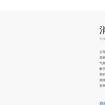
TU
立
觉测
气测
数字
革
体技
竞争
自