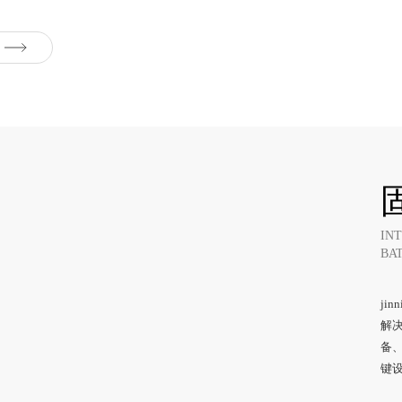
IN
BA
ji
解决
备
键设