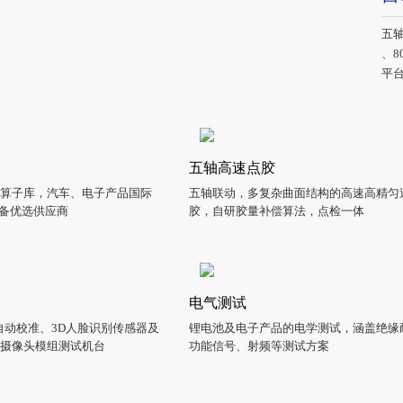
五

平
五轴高速点胶
子库，汽车、电子产品国际
五轴联动，多复杂曲面结构的高速高精
设备优选供应商
胶，自研胶量补偿算法，点检一体
电气测试
头自动校准、3D人脸识别传感器及
锂电池及电子产品的电学测试，涵盖绝缘耐
等摄像头模组测试机台
功能信号、射频等测试方案