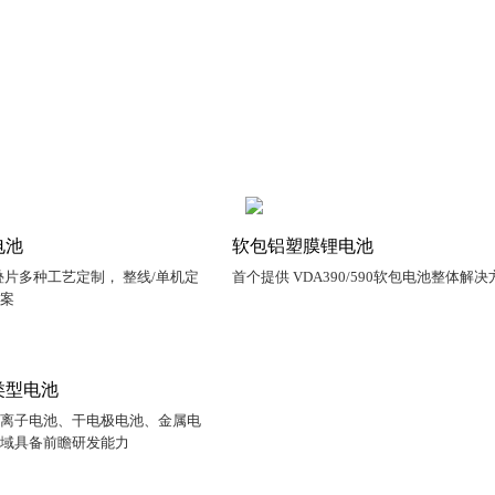
电池
软包铝塑膜锂电池
片多种工艺定制， 整线/单机定
首个提供 VDA390/590软包电池整体解决
方案
类型电池
钠离子电池、干电极电池、金属电
领域具备前瞻研发能力