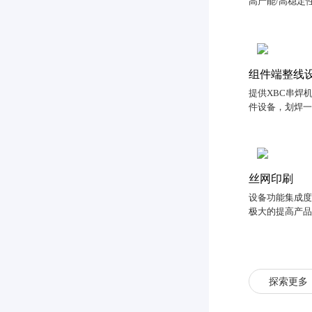
高产能/高稳定
组件端整线
提供XBC串焊机
件设备，划焊
丝网印刷
设备功能集成度高
极大的提高产
探索更多