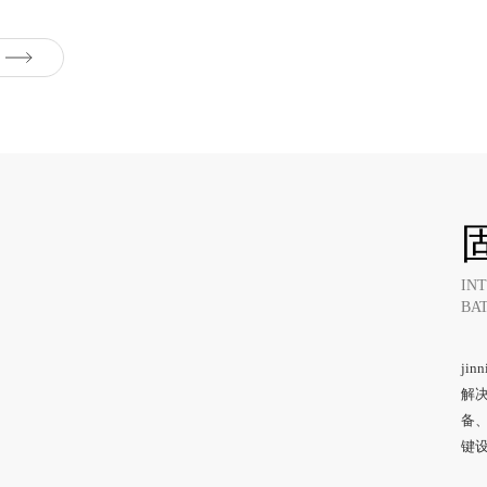
IN
BA
ji
解决
备
键设