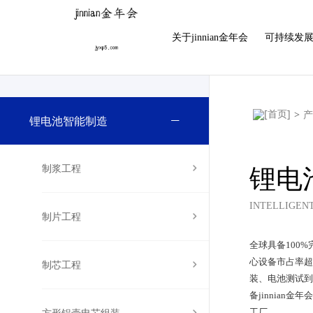
金年会|金年会·jinnian(金字招牌)诚信至上
关于jinnian金年会
可持续发
>
锂电池智能制造
制浆工程
锂电
INTELLIGEN
制片工程
全球具备100%
心设备市占率超过
制芯工程
装、电池测试
备jinnian金
方形铝壳电芯组装
工厂。