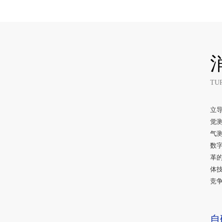
TU
立
觉测
气测
数字
革
体技
竞争
自