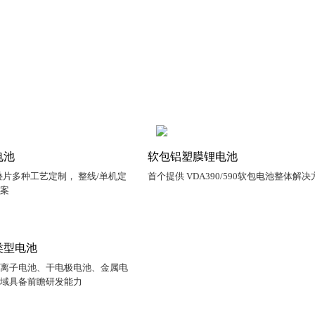
电池
软包铝塑膜锂电池
片多种工艺定制， 整线/单机定
首个提供 VDA390/590软包电池整体解决
方案
类型电池
钠离子电池、干电极电池、金属电
领域具备前瞻研发能力