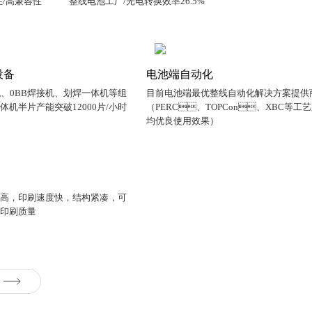
性/高兼容性
整线电池工厂/光电转换效率26.5%
设备
电池端自动化
、0BB焊接机、划焊一体机等组
目前电池端最优整线自动化解决方案提供
一体机半片产能突破12000片/小时
（PERC、TOPCon、XBC等工
均优良使用效果）
，印刷速度快，结构紧凑，可
品印刷质量