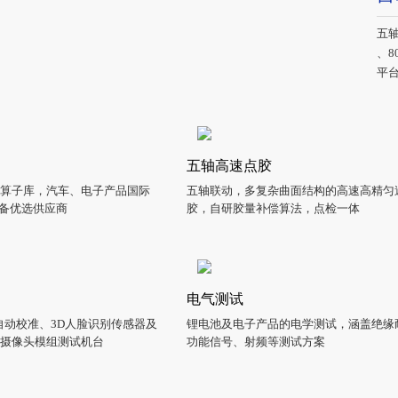
五

平
五轴高速点胶
子库，汽车、电子产品国际
五轴联动，多复杂曲面结构的高速高精
设备优选供应商
胶，自研胶量补偿算法，点检一体
电气测试
头自动校准、3D人脸识别传感器及
锂电池及电子产品的电学测试，涵盖绝缘耐
等摄像头模组测试机台
功能信号、射频等测试方案