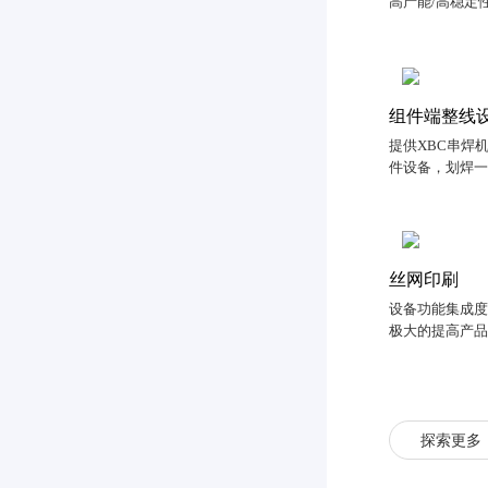
高产能/高稳定
组件端整线
提供XBC串焊机
件设备，划焊
丝网印刷
设备功能集成度高
极大的提高产
探索更多