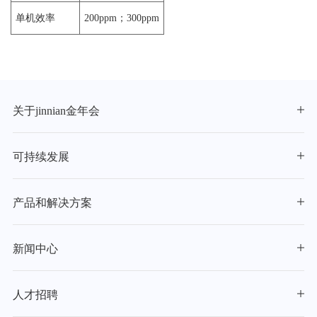
单机效率
200ppm；300ppm
关于jinnian金年会
可持续发展
产品和解决方案
新闻中心
人才招聘