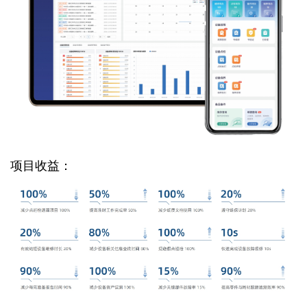
项目收益：