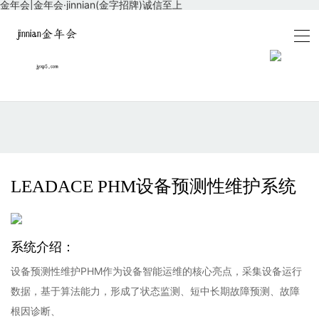
金年会|金年会·jinnian(金字招牌)诚信至上
LEADACE PHM设备预测性维护系统
系统介绍：
设备预测性维护PHM作为设备智能运维的核心亮点，采集设备运行
数据，基于算法能力，形成了状态监测、短中长期故障预测、故障
根因诊断、