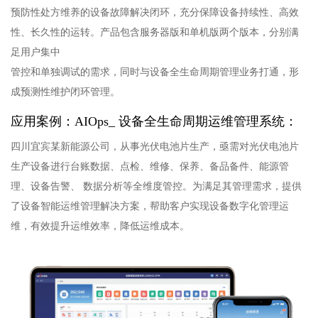
预防性处方维养的设备故障解决闭环，充分保障设备持续性、高效
性、长久性的运转。产品包含服务器版和单机版两个版本，分别满
足用户集中
管控和单独调试的需求，同时与设备全生命周期管理业务打通，形
成预测性维护闭环管理。
应用案例：AIOps_ 设备全生命周期运维管理系统：
四川宜宾某新能源公司，从事光伏电池片生产，亟需对光伏电池片
生产设备进行台账数据、点检、维修、保养、备品备件、能源管
理、设备告警、 数据分析等全维度管控。为满足其管理需求，提供
了设备智能运维管理解决方案，帮助客户实现设备数字化管理运
维，有效提升运维效率，降低运维成本。