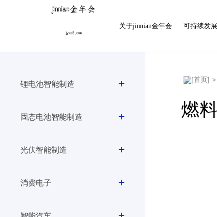
金年会|金年会·jinnian(金字招牌)诚信至上
关于jinnian金年会
可持续发
>
锂电池智能制造
燃
固态电池智能制造
光伏智能制造
消费电子
智能汽车