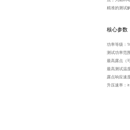
精准的测试
核心参数
功率等级：1
测试功率范围
最高露点（可选
最高测试温度
露点响应速度
升压速率：≥2