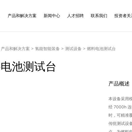
展
产品和解决方案
新闻中心
人才招聘
联系我们
投资者关
产品和解决方案
>
氢能智能装备
>
测试设备
>
燃料电池测试台
料电池测试台
产品概述
本设备采用模
经 7000h
时，可精
传统测试设备
点，为燃料