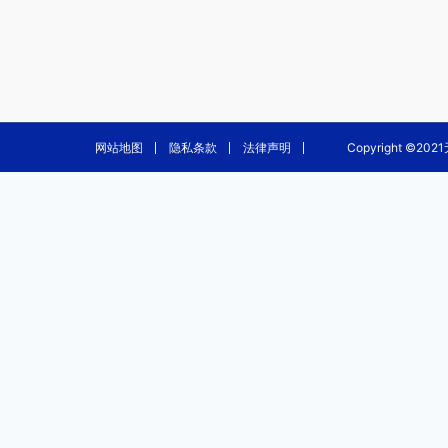
网站地图
隐私条款
法律声明
Copyright ©