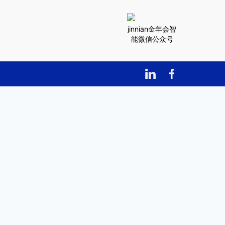
jinnian金年会智
能微信公众号