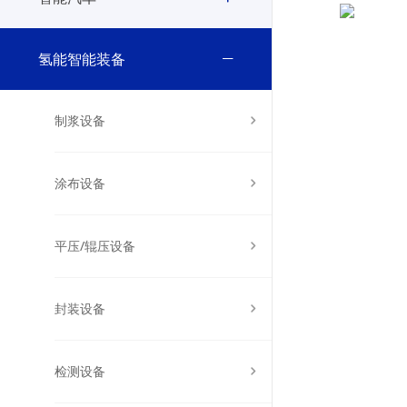
氢能智能装备
制浆设备
涂布设备
平压/辊压设备
封装设备
检测设备