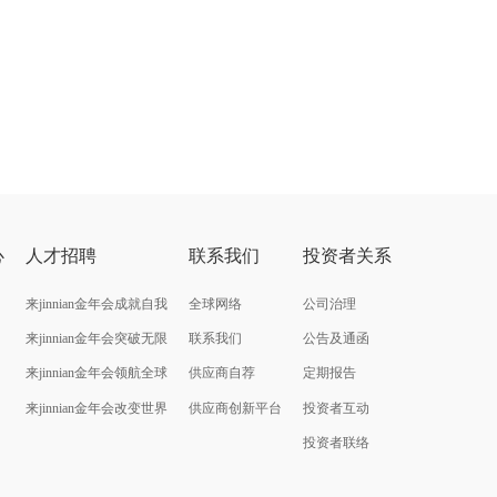
心
人才招聘
联系我们
投资者关系
来jinnian金年会成就自我
全球网络
公司治理
来jinnian金年会突破无限
联系我们
公告及通函
来jinnian金年会领航全球
供应商自荐
定期报告
来jinnian金年会改变世界
供应商创新平台
投资者互动
投资者联络