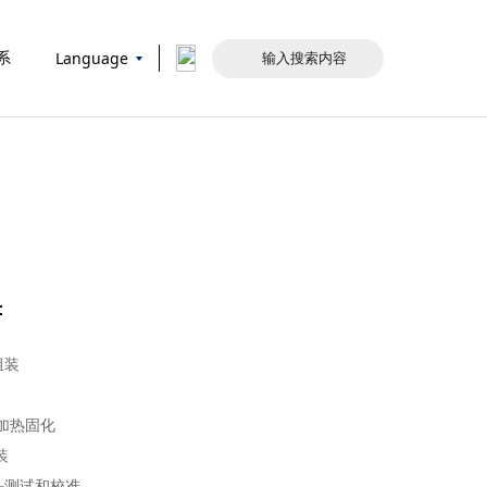
Language
系
：
组装
和加热固化
装
头测试和校准