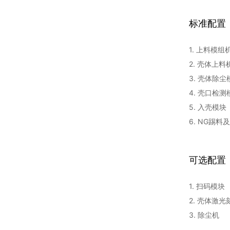
标准配置
1. 上料模组
2. 壳体上料
3. 壳体除尘
4. 壳口检测
5. 入壳模块
6. NG踢料
可选配置
1. 扫码模块
2. 壳体激光
3. 除尘机