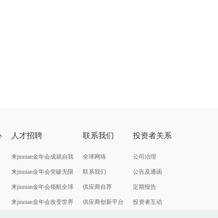
心
人才招聘
联系我们
投资者关系
来jinnian金年会成就自我
全球网络
公司治理
来jinnian金年会突破无限
联系我们
公告及通函
来jinnian金年会领航全球
供应商自荐
定期报告
来jinnian金年会改变世界
供应商创新平台
投资者互动
投资者联络