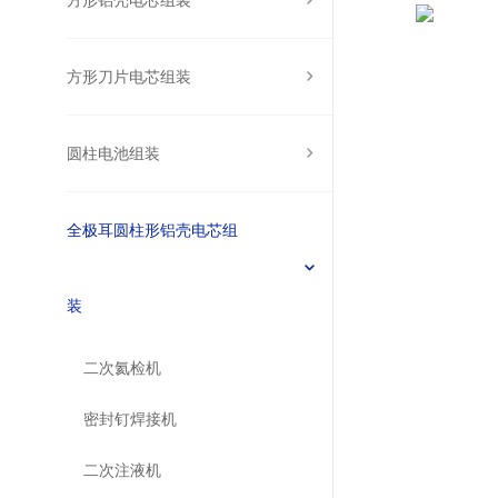
方形刀片电芯组装
圆柱电池组装
全极耳圆柱形铝壳电芯组
装
二次氦检机
密封钉焊接机
二次注液机