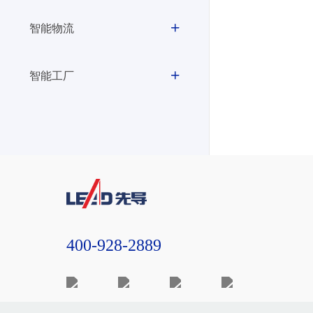
智能物流
智能工厂
400-928-2889