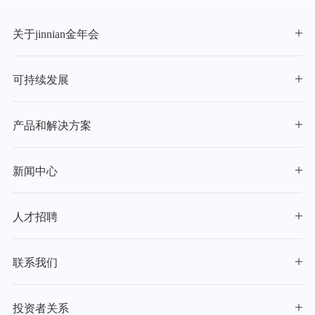
关于jinnian金年会
可持续发展
产品和解决方案
新闻中心
人才招聘
联系我们
投资者关系