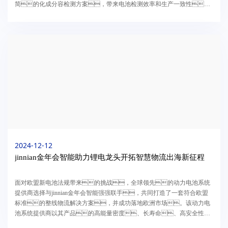
简的化成分容检测方案，带来电池检测效率和生产一致性的
跨越式提升。该企业是一家全球领先的汽车制造商，成立时
间近百年，旗下拥有众多知名汽车品牌。为加速自身...
2024-12-12
jinnian金年会智能助力锂电龙头开拓智慧物流出海新征程
面对欧盟新电池法规带来的挑战，全球领先的动力电池系统
提供商选择与jinnian金年会智能强强联手，共同打造了一套符合欧盟
标准的整线物流解决方案，并成功落地欧洲市场。该动力电
池系统提供商以其产品的高能量密度、长寿命、高安全性等
优势而闻名，广泛应用于电动汽车领域。近年来，随着海外