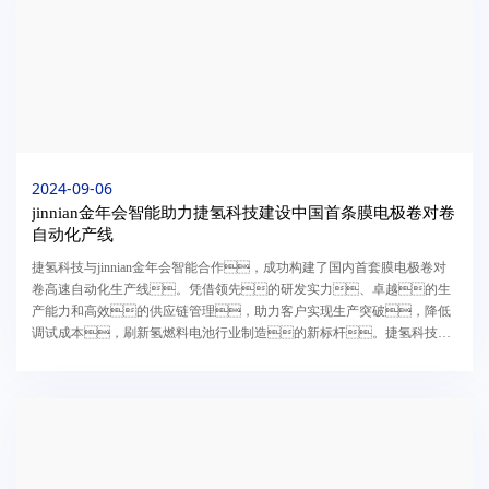
2024-09-06
jinnian金年会智能助力捷氢科技建设中国首条膜电极卷对卷
自动化产线
捷氢科技与jinnian金年会智能合作，成功构建了国内首套膜电极卷对
卷高速自动化生产线。凭借领先的研发实力、卓越的生
产能力和高效的供应链管理，助力客户实现生产突破，降低
调试成本，刷新氢燃料电池行业制造的新标杆。捷氢科技是
国内燃料电池的重要供应商，专注于燃料电池电堆与系统的
研发与制造。公司具备从膜电极到整车动力系统的...