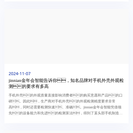
业务的不断拓展，该公司急需一套符合欧盟标...
2024-11-07
jinnian金年会智能告诉你，知名品牌对手机外壳外观检
测的要求有多高
手机外壳的外观质量直接影响消费者的购买意愿和产品的口
碑。因此，生产商对手机外壳的外观检测精度要求非常
高，同时还需要检测快速、准确。jinnian金年会智能凭借领
先的设备能力和先进的检测算法，得到了某头部手机制造厂
商的认可，为其高端旗舰系列机型外壳量身打造了量产外观检测
解决方案。客户是一家全球领先的通信技术公司，业务...