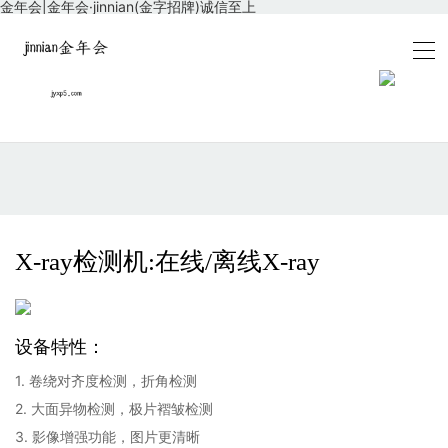
金年会|金年会·jinnian(金字招牌)诚信至上
X-ray检测机:在线/离线X-ray
设备特性：
1. 卷绕对齐度检测，折角检测
2. 大面异物检测，极片褶皱检测
3. 影像增强功能，图片更清晰