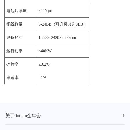
电池片厚度
≥110 µm
栅线数量
5-24BB（可升级改造0BB）
设备尺寸
13500×2420×2300mm
运行功率
≤40KW
碎片率
≤0.2%
串返率
≤1%
关于jinnian金年会