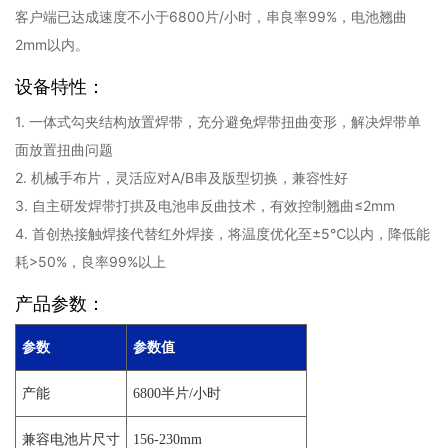
客户端已达成速度不小于6800片/小时，串良率99%，电池翘曲
2mm以内。
设备特性：
1. 一体式勾夹结构放置焊带，充分避免焊带扭曲变形，解决焊带单
面放置扭曲问题
2. 机械手布片，灵活应对A/B串及版型切换，兼容性好
3. 自主研发焊带打拱及电池串反曲技术，有效控制翘曲≤2mm
4. 首创热接触焊接代替红外焊接，将温度优化至±5℃以内，降低能
耗>50%，良率99%以上
产品参数：
参数
参数值
产能
6800半片/小时
兼容电池片尺寸
156-230mm